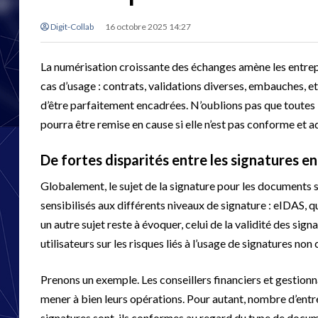
Digit-Collab
16 octobre 2025 14:27
La numérisation croissante des échanges amène les entrep
cas d’usage : contrats, validations diverses, embauches, e
d’être parfaitement encadrées. N’oublions pas que toutes l
pourra être remise en cause si elle n’est pas conforme et
De fortes disparités entre les signatures e
Globalement, le sujet de la signature pour les documents s
sensibilisés aux différents niveaux de signature : eIDAS, q
un autre sujet reste à évoquer, celui de la validité des signa
utilisateurs sur les risques liés à l’usage de signatures no
Prenons un exemple. Les conseillers financiers et gestion
mener à bien leurs opérations. Pour autant, nombre d’entre
signatures sont-ils conformes au regard du type de docum