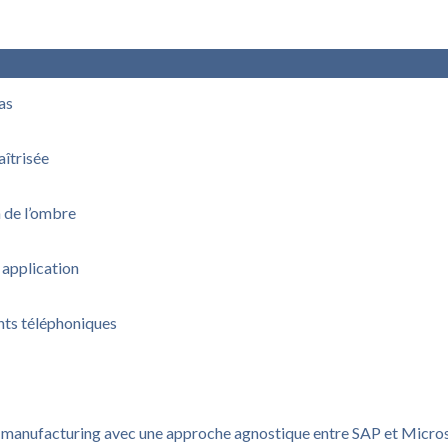
pas
aîtrisée
n de l’ombre
 application
nts téléphoniques
u manufacturing avec une approche agnostique entre SAP et Micro