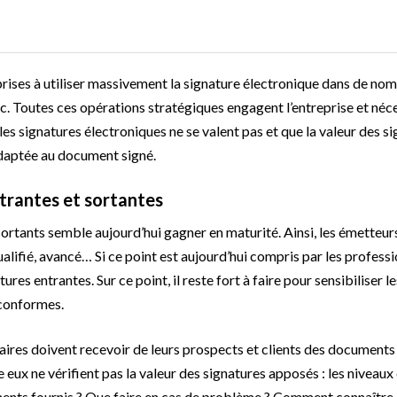
rises à utiliser massivement la signature électronique dans de no
tc. Toutes ces opérations stratégiques engagent l’entreprise et néc
es signatures électroniques ne se valent pas et que la valeur des s
 adaptée au document signé.
ntrantes et sortantes
ortants semble aujourd’hui gagner en maturité. Ainsi, les émetteur
ualifié, avancé… Si ce point est aujourd’hui compris par les professi
tures entrantes. Sur ce point, il reste fort à faire pour sensibiliser le
n conformes.
naires doivent recevoir de leurs prospects et clients des documents
 eux ne vérifient pas la valeur des signatures apposés : les niveaux
ents fournis ? Que faire en cas de problème ? Comment connaître 