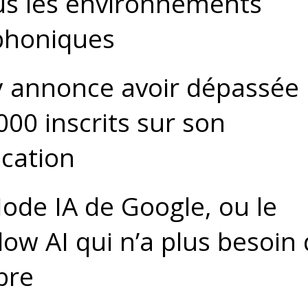
us les environnements
phoniques
 annonce avoir dépassée 
000 inscrits sur son
ication
ode IA de Google, ou le
ow AI qui n’a plus besoin
bre