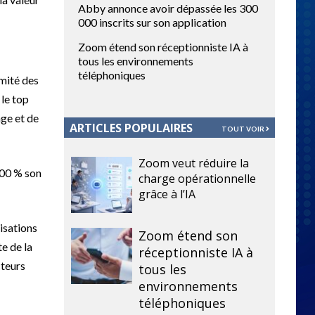
Abby annonce avoir dépassée les 300
000 inscrits sur son application
Zoom étend son réceptionniste IA à
tous les environnements
téléphoniques
mité des
 le top
age et de
ARTICLES POPULAIRES
TOUT VOIR
Zoom veut réduire la
 100 % son
charge opérationnelle
grâce à l’IA
nisations
Zoom étend son
e de la
réceptionniste IA à
cteurs
tous les
environnements
téléphoniques