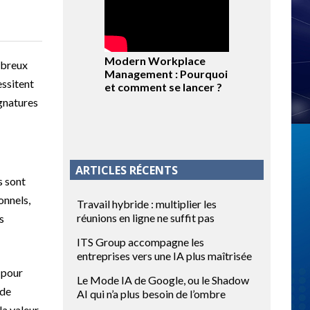
Modern Workplace
mbreux
Management : Pourquoi
essitent
et comment se lancer ?
ignatures
ARTICLES RÉCENTS
s sont
onnels,
Travail hybride : multiplier les
réunions en ligne ne suffit pas
s
ITS Group accompagne les
entreprises vers une IA plus maîtrisée
 pour
Le Mode IA de Google, ou le Shadow
 de
AI qui n’a plus besoin de l’ombre
la valeur