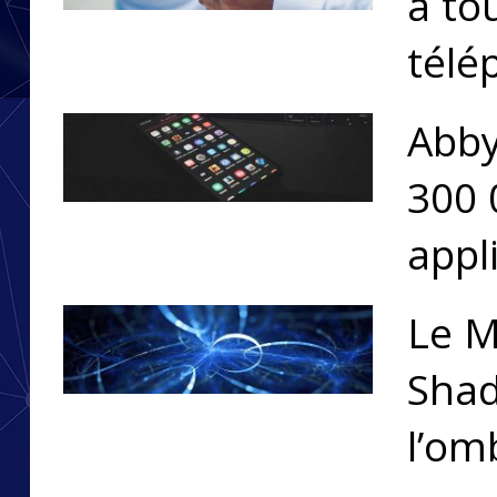
à to
télé
Abby
300 
appl
Le M
Shad
l’om