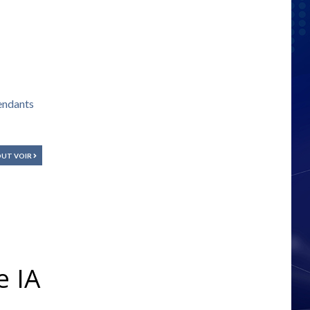
pendants
UT VOIR
e IA