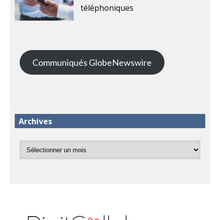
téléphoniques
Communiqués GlobeNewswire
Archives