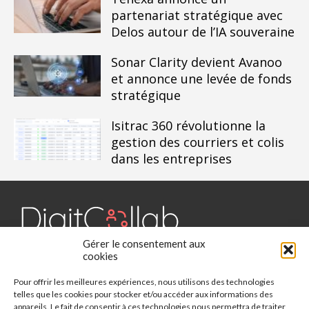
partenariat stratégique avec
Delos autour de l’IA souveraine
Sonar Clarity devient Avanoo
et annonce une levée de fonds
stratégique
Isitrac 360 révolutionne la
gestion des courriers et colis
dans les entreprises
Gérer le consentement aux
Digit Collab est un média dédié aux outils collaboratifs, retrouvez
cookies
des chroniques, des applications, l'actualité, des cas d'utilisation,
Pour offrir les meilleures expériences, nous utilisons des technologies
des études, des évènements, des livres blancs et les nominations
telles que les cookies pour stocker et/ou accéder aux informations des
du secteur. Retrouvez toutes les informations sur les innovations
appareils. Le fait de consentir à ces technologies nous permettra de traiter