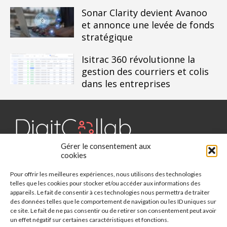
Sonar Clarity devient Avanoo
et annonce une levée de fonds
stratégique
Isitrac 360 révolutionne la
gestion des courriers et colis
dans les entreprises
Gérer le consentement aux
Digit Collab est un média dédié aux outils collaboratifs, retrouvez
cookies
des chroniques, des applications, l'actualité, des cas d'utilisation,
Pour offrir les meilleures expériences, nous utilisons des technologies
des études, des évènements, des livres blancs et les nominations
telles que les cookies pour stocker et/ou accéder aux informations des
du secteur. Retrouvez toutes les informations sur les innovations
appareils. Le fait de consentir à ces technologies nous permettra de traiter
des outils collaboratifs.
des données telles que le comportement de navigation ou les ID uniques sur
ce site. Le fait de ne pas consentir ou de retirer son consentement peut avoir
Vous cherchez quelque chose ?
un effet négatif sur certaines caractéristiques et fonctions.