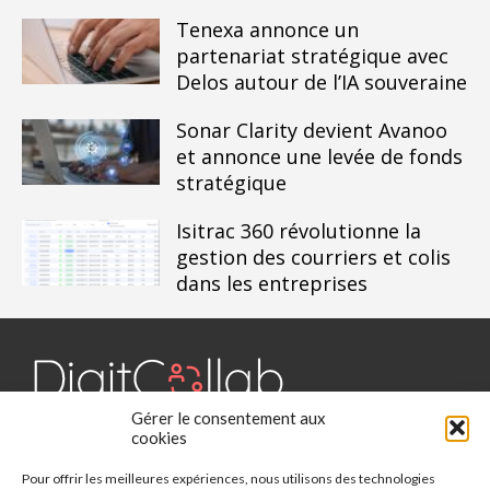
Tenexa annonce un
partenariat stratégique avec
Delos autour de l’IA souveraine
Sonar Clarity devient Avanoo
et annonce une levée de fonds
stratégique
Isitrac 360 révolutionne la
gestion des courriers et colis
dans les entreprises
Gérer le consentement aux
Digit Collab est un média dédié aux outils collaboratifs, retrouvez
cookies
des chroniques, des applications, l'actualité, des cas d'utilisation,
Pour offrir les meilleures expériences, nous utilisons des technologies
des études, des évènements, des livres blancs et les nominations