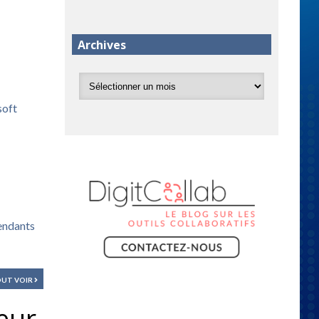
Archives
soft
pendants
UT VOIR
œur