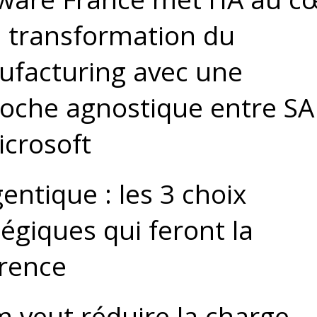
a transformation du
facturing avec une
oche agnostique entre S
icrosoft
gentique : les 3 choix
tégiques qui feront la
érence
 veut réduire la charge