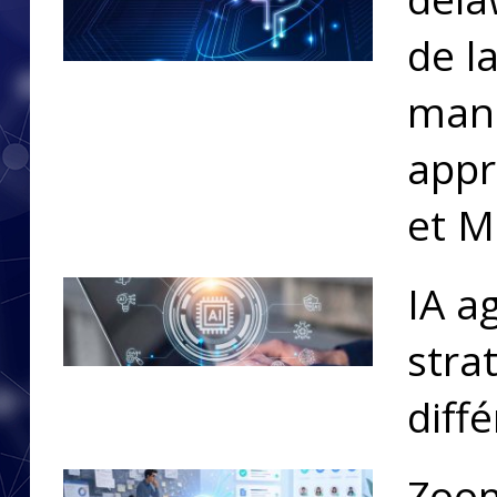
de l
manu
appr
et M
IA a
stra
diff
Zoom