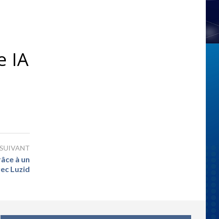
e IA
 SUIVANT
râce à un
vec Luzid