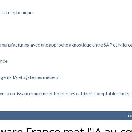
nts téléphoniques
u manufacturing avec une approche agnostique entre SAP et Micro
ence
agents IA et systèmes métiers
rer sa croissance externe et fédérer les cabinets comptables indé
TO
ware France met l’IA au c