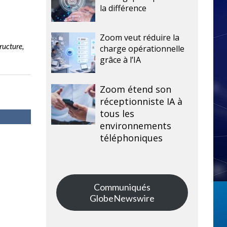
la différence
Zoom veut réduire la
ructure,
charge opérationnelle
grâce à l’IA
Zoom étend son
réceptionniste IA à
tous les
environnements
téléphoniques
Communiqués
GlobeNewswire