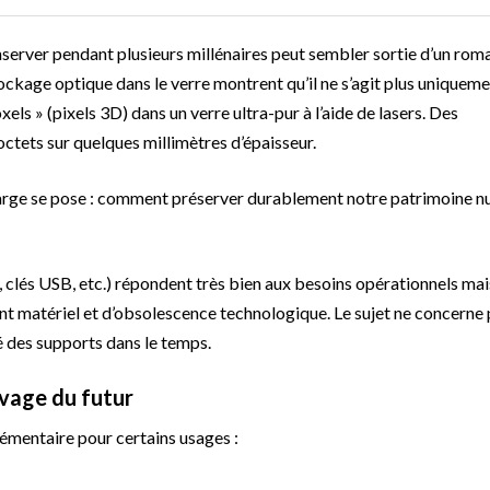
onserver pendant plusieurs millénaires peut sembler sortie d’un rom
tockage optique dans le verre montrent qu’il ne s’agit plus uniqueme
xels » (pixels 3D) dans un verre ultra-pur à l’aide de lasers. Des
ctets sur quelques millimètres d’épaisseur.
 large se pose : comment préserver durablement notre patrimoine 
, clés USB, etc.) répondent très bien aux besoins opérationnels mai
nt matériel et d’obsolescence technologique. Le sujet ne concerne 
é des supports dans le temps.
ivage du futur
émentaire pour certains usages :