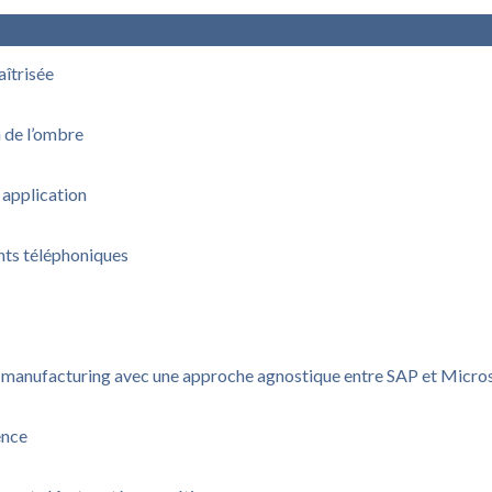
aîtrisée
n de l’ombre
 application
nts téléphoniques
u manufacturing avec une approche agnostique entre SAP et Micro
ence