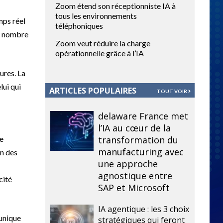
Zoom étend son réceptionniste IA à
tous les environnements
mps réel
téléphoniques
le nombre
Zoom veut réduire la charge
opérationnelle grâce à l’IA
ures. La
lui qui
ARTICLES POPULAIRES
TOUT VOIR
delaware France met
l’IA au cœur de la
le
transformation du
manufacturing avec
on des
une approche
agnostique entre
cité
SAP et Microsoft
IA agentique : les 3 choix
 unique
stratégiques qui feront