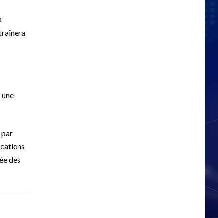
a
traînera
s une
 par
ications
gée des