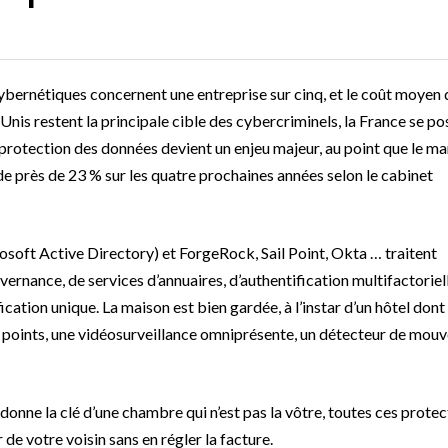
ybernétiques concernent une entreprise sur cinq, et le coût moyen 
s-Unis restent la principale cible des cybercriminels, la France se po
a protection des données devient un enjeu majeur, au point que le m
e près de 23 % sur les quatre prochaines années selon le cabinet
soft Active Directory) et ForgeRock, Sail Point, Okta … traitent
ernance, de services d’annuaires, d’authentification multifactoriell
ation unique. La maison est bien gardée, à l’instar d’un hôtel dont 
 points, une vidéosurveillance omniprésente, un détecteur de mou
 donne la clé d’une chambre qui n’est pas la vôtre, toutes ces prote
de votre voisin sans en régler la facture.