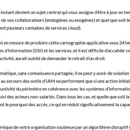
 instant devient un sujet central qui vous assigne d’être à jour en te
e de vos collaborateurs (endogènes ou exogènes) et quel que soit 
ent plusieurs centaines de services cloud).
est en mesure de produire cette cartographie applicative sous 24 he
d’Information (DSI) et les services, et il est difficile d’accabler ce
activité, aurait oublié de demander le retrait d’un droit.
matique, sans connaissance partagée, il ne peut y avoir de solution
 au secours des outils d’IAM ne performent que si une action initia
haustivité du périmètre en cohérence avec les systèmes d’informati
vi des acteurs non-salariés. Dans tous les cas, et quelle que soit la
t le pourquoi des accès, ce qui en réduit significativement la capa
mique de votre organisation soutenue par un algorithme disruptif