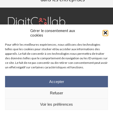
Gérer le consentement aux
Digit Collab est un média dédié aux outils collaboratifs, retrouvez
cookies
des chroniques, des applications, l'actualité, des cas d'utilisation,
Pour offrir les meilleures expériences, nous utilisons des technologies
des études, des évènements, des livres blancs et les nominations
telles que les cookies pour stocker et/ou accéder aux informations des
du secteur. Retrouvez toutes les informations sur les innovations
appareils. Le fait de consentir à ces technologies nous permettra de traiter
des outils collaboratifs.
des données telles que le comportement de navigation ou les ID uniques sur
ce site. Le fait de ne pas consentir ou de retirer son consentement peut avoir
un effet négatif sur certaines caractéristiques et fonctions.
Vous cherchez quelque chose ?
Accepter
Refuser
© 2025 Digit-Collab. Tous droits réservés.
Mentions Légales
-
Politique
Voir les préférences
de confidentialité
| Google reCAPTCHA :
Confidentialité
-
Conditions
|
Crédits photos
Unsplash
-
Freepik