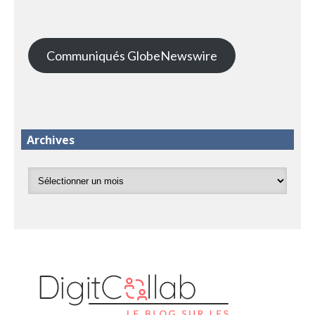
Communiqués GlobeNewswire
Archives