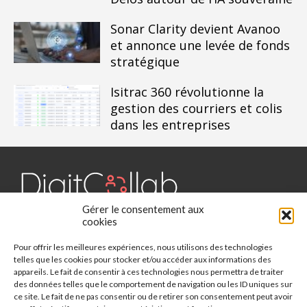
Sonar Clarity devient Avanoo
et annonce une levée de fonds
stratégique
Isitrac 360 révolutionne la
gestion des courriers et colis
dans les entreprises
Gérer le consentement aux
Digit Collab est un média dédié aux outils collaboratifs, retrouvez
cookies
des chroniques, des applications, l'actualité, des cas d'utilisation,
Pour offrir les meilleures expériences, nous utilisons des technologies
des études, des évènements, des livres blancs et les nominations
telles que les cookies pour stocker et/ou accéder aux informations des
du secteur. Retrouvez toutes les informations sur les innovations
appareils. Le fait de consentir à ces technologies nous permettra de traiter
des outils collaboratifs.
des données telles que le comportement de navigation ou les ID uniques sur
ce site. Le fait de ne pas consentir ou de retirer son consentement peut avoir