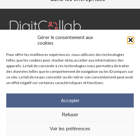
Gérer le consentement aux
Digit Collab est un média dédié aux outils collaboratifs, retrouvez
cookies
des chroniques, des applications, l'actualité, des cas d'utilisation,
Pour offrir les meilleures expériences, nous utilisons des technologies
des études, des évènements, des livres blancs et les nominations
telles que les cookies pour stocker et/ou accéder aux informations des
du secteur. Retrouvez toutes les informations sur les innovations
appareils. Le fait de consentir à ces technologies nous permettra de traiter
des outils collaboratifs.
des données telles que le comportement de navigation ou les ID uniques sur
ce site. Le fait de ne pas consentir ou de retirer son consentement peut avoir
Vous cherchez quelque chose ?
un effet négatif sur certaines caractéristiques et fonctions.
Accepter
Refuser
© 2025 Digit-Collab. Tous droits réservés.
Mentions Légales
-
Politique
Voir les préférences
de confidentialité
| Google reCAPTCHA :
Confidentialité
-
Conditions
|
Crédits photos
Unsplash
-
Freepik