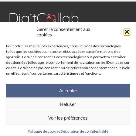
Gérer le consentement aux
Digit Collab est un média dédié aux outils collaboratifs, retrouvez
cookies
des chroniques, des applications, l'actualité, des cas d'utilisation,
Pour offrir les meilleures expériences, nous utilisons des technologies
des études, des évènements, des livres blancs et les nominations
telles que les cookies pour stocker et/ou accéder aux informations des
du secteur. Retrouvez toutes les informations sur les innovations
appareils. Le fait de consentir à ces technologies nous permettra de traiter
des outils collaboratifs.
des données telles que le comportement de navigation ou les ID uniques sur
ce site. Le fait de ne pas consentir ou de retirer son consentement peut avoir
Vous cherchez quelque chose ?
un effet négatif sur certaines caractéristiques et fonctions.
Accepter
Refuser
© 2025 Digit-Collab. Tous droits réservés.
Mentions Légales
-
Politique
Voir les préférences
de confidentialité
| Google reCAPTCHA :
Confidentialité
-
Conditions
|
Crédits photos
Unsplash
-
Freepik
Politique de cookies
Déclaration de confidentialité