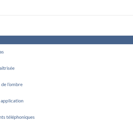
pas
aîtrisée
n de l’ombre
 application
nts téléphoniques