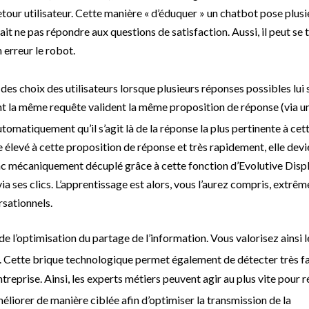
tour utilisateur. Cette manière « d’éduquer » un chatbot pose plusi
 fait ne pas répondre aux questions de satisfaction. Aussi, il peut se
 erreur le robot.
es choix des utilisateurs lorsque plusieurs réponses possibles lui 
nt la même requête valident la même proposition de réponse (via un
omatiquement qu’il s’agit là de la réponse la plus pertinente à cet
e élevé à cette proposition de réponse et très rapidement, elle dev
donc mécaniquement décuplé grâce à cette fonction d’Evolutive Displ
via ses clics. L’apprentissage est alors, vous l’aurez compris, extr
rsationnels.
 l’optimisation du partage de l’information. Vous valorisez ainsi l
. Cette brique technologique permet également de détecter très f
treprise. Ainsi, les experts métiers peuvent agir au plus vite pour 
liorer de manière ciblée afin d’optimiser la transmission de la