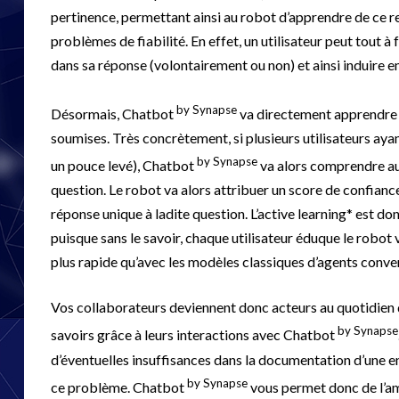
pertinence, permettant ainsi au robot d’apprendre de ce re
problèmes de fiabilité. En effet, un utilisateur peut tout à
dans sa réponse (volontairement ou non) et ainsi induire en
by Synapse
Désormais, Chatbot
va directement apprendre d
soumises. Très concrètement, si plusieurs utilisateurs aya
by Synapse
un pouce levé), Chatbot
va alors comprendre aut
question. Le robot va alors attribuer un score de confianc
réponse unique à ladite question. L’active learning* est 
puisque sans le savoir, chaque utilisateur éduque le robot 
plus rapide qu’avec les modèles classiques d’agents conve
Vos collaborateurs deviennent donc acteurs au quotidien de
by Synapse
savoirs grâce à leurs interactions avec Chatbot
d’éventuelles insuffisances dans la documentation d’une en
by Synapse
ce problème. Chatbot
vous permet donc de l’amé