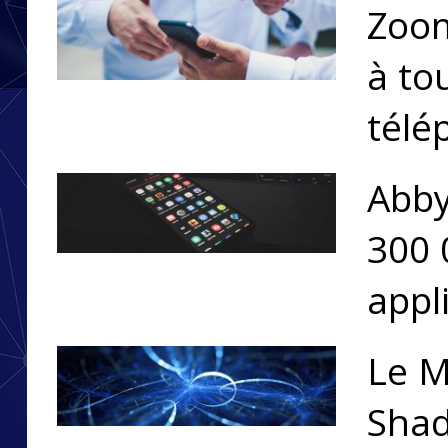
Zoom
à to
télé
Abby
300 
appl
Le M
Shad