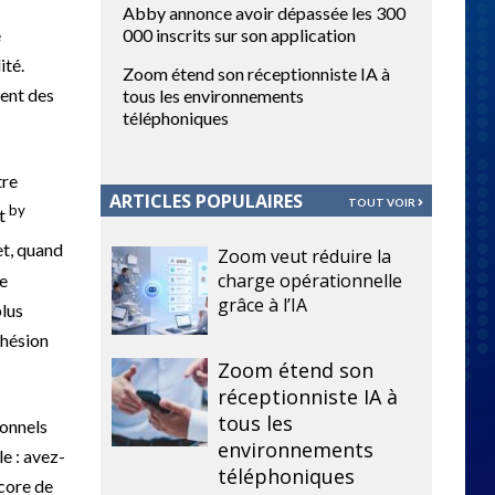
Abby annonce avoir dépassée les 300
e
000 inscrits sur son application
ité.
Zoom étend son réceptionniste IA à
ment des
tous les environnements
téléphoniques
tre
ARTICLES POPULAIRES
TOUT VOIR
by
ot
et, quand
Zoom veut réduire la
charge opérationnelle
se
grâce à l’IA
plus
dhésion
Zoom étend son
réceptionniste IA à
tous les
ionnels
environnements
le : avez-
téléphoniques
score de