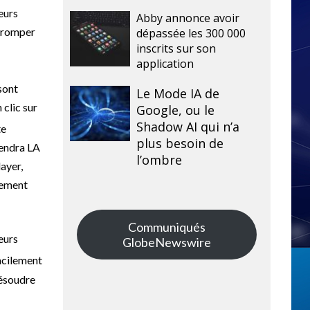
eurs
Abby annonce avoir
 tromper
dépassée les 300 000
inscrits sur son
application
sont
Le Mode IA de
 clic sur
Google, ou le
Shadow AI qui n’a
te
plus besoin de
iendra LA
l’ombre
ayer,
êmement
Communiqués
eurs
GlobeNewswire
acilement
résoudre