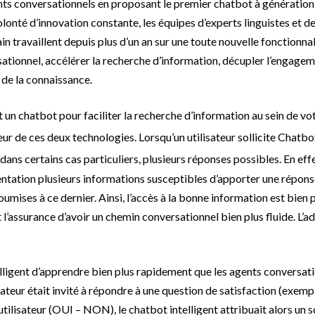
nts conversationnels en proposant le premier chatbot à génération
nté d’innovation constante, les équipes d’experts linguistes et d
sain travaillent depuis plus d’un an sur une toute nouvelle fonctionnal
rsationnel, accélérer la recherche d’information, décupler l’engage
 de la connaissance.
t un chatbot pour faciliter la recherche d’information au sein de vo
eur de ces deux technologies. Lorsqu’un utilisateur sollicite Chatb
dans certains cas particuliers, plusieurs réponses possibles. En eff
entation plusieurs informations susceptibles d’apporter une répon
soumises à ce dernier. Ainsi, l’accès à la bonne information est bien 
 l’assurance d’avoir un chemin conversationnel bien plus fluide. L’a
lligent d’apprendre bien plus rapidement que les agents conversat
isateur était invité à répondre à une question de satisfaction (exemp
’utilisateur (OUI – NON), le chatbot intelligent attribuait alors un 