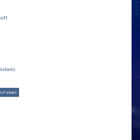
soft
pendants
UT VOIR