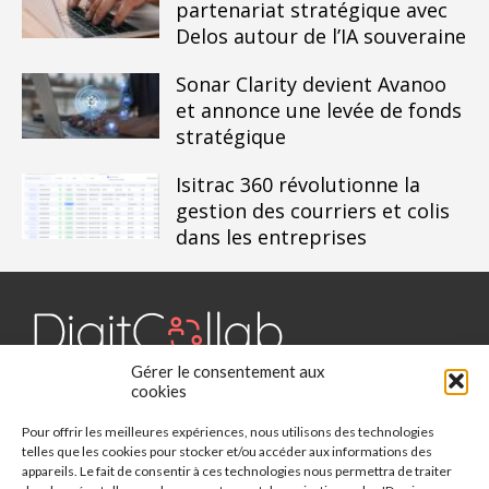
partenariat stratégique avec
Delos autour de l’IA souveraine
Sonar Clarity devient Avanoo
et annonce une levée de fonds
stratégique
Isitrac 360 révolutionne la
gestion des courriers et colis
dans les entreprises
Gérer le consentement aux
Digit Collab est un média dédié aux outils collaboratifs, retrouvez
cookies
des chroniques, des applications, l'actualité, des cas d'utilisation,
Pour offrir les meilleures expériences, nous utilisons des technologies
des études, des évènements, des livres blancs et les nominations
telles que les cookies pour stocker et/ou accéder aux informations des
du secteur. Retrouvez toutes les informations sur les innovations
appareils. Le fait de consentir à ces technologies nous permettra de traiter
des outils collaboratifs.