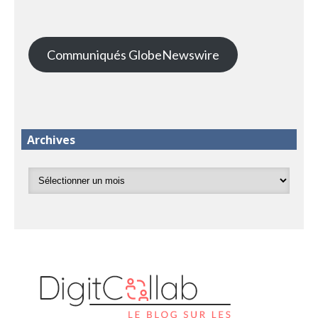
Communiqués GlobeNewswire
Archives