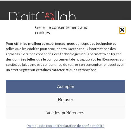
Gérer le consentement aux
Digit Collab est un média dédié aux outils collaboratifs, retrouvez
cookies
des chroniques, des applications, l'actualité, des cas d'utilisation,
Pour offrir les meilleures expériences, nous utilisons des technologies
des études, des évènements, des livres blancs et les nominations
telles que les cookies pour stocker et/ou accéder aux informations des
du secteur. Retrouvez toutes les informations sur les innovations
appareils. Le fait de consentir à ces technologies nous permettra de traiter
des outils collaboratifs.
des données telles que le comportement de navigation ou les ID uniques sur
ce site. Le fait de ne pas consentir ou de retirer son consentement peut avoir
un effet négatif sur certaines caractéristiques et fonctions.
Vous cherchez quelque chose ?
Accepter
Refuser
© 2025 Digit-Collab. Tous droits réservés.
Mentions Légales
-
Politique
Voir les préférences
de confidentialité
| Google reCAPTCHA :
Confidentialité
-
Conditions
|
Crédits photos
Unsplash
-
Freepik
Politique de cookies
Déclaration de confidentialité