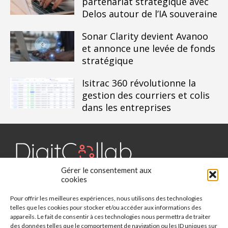
partenariat stratégique avec
Delos autour de l’IA souveraine
Sonar Clarity devient Avanoo
et annonce une levée de fonds
stratégique
Isitrac 360 révolutionne la
gestion des courriers et colis
dans les entreprises
Gérer le consentement aux
Digit Collab est un média dédié aux outils collaboratifs, retrouvez
cookies
des chroniques, des applications, l'actualité, des cas d'utilisation,
Pour offrir les meilleures expériences, nous utilisons des technologies
des études, des évènements, des livres blancs et les nominations
telles que les cookies pour stocker et/ou accéder aux informations des
du secteur. Retrouvez toutes les informations sur les innovations
appareils. Le fait de consentir à ces technologies nous permettra de traiter
des outils collaboratifs.
des données telles que le comportement de navigation ou les ID uniques sur