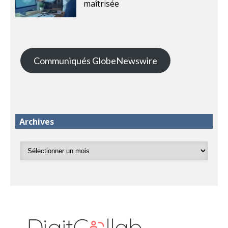
maîtrisée
Communiqués GlobeNewswire
Archives