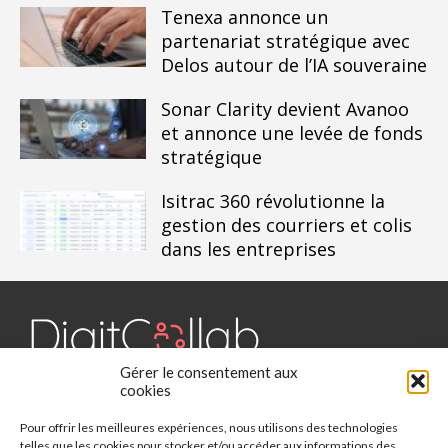
Tenexa annonce un
partenariat stratégique avec
Delos autour de l’IA souveraine
Sonar Clarity devient Avanoo
et annonce une levée de fonds
stratégique
Isitrac 360 révolutionne la
gestion des courriers et colis
dans les entreprises
Gérer le consentement aux
Digit Collab est un média dédié aux outils collaboratifs, retrouvez
cookies
des chroniques, des applications, l'actualité, des cas d'utilisation,
Pour offrir les meilleures expériences, nous utilisons des technologies
des études, des évènements, des livres blancs et les nominations
telles que les cookies pour stocker et/ou accéder aux informations des