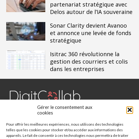
partenariat stratégique avec
Delos autour de l’IA souveraine
Sonar Clarity devient Avanoo
et annonce une levée de fonds
stratégique
Isitrac 360 révolutionne la
gestion des courriers et colis
dans les entreprises
Gérer le consentement aux
Digit Collab est un média dédié aux outils collaboratifs, retrouvez
cookies
des chroniques, des applications, l'actualité, des cas d'utilisation,
Pour offrir les meilleures expériences, nous utilisons des technologies
des études, des évènements, des livres blancs et les nominations
telles que les cookies pour stocker et/ou accéder aux informations des
du secteur. Retrouvez toutes les informations sur les innovations
appareils. Le fait de consentir à ces technologies nous permettra de traiter