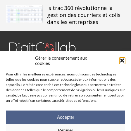
Isitrac 360 révolutionne la
gestion des courriers et colis
dans les entreprises
Gérer le consentement aux
Digit Collab est un média dédié aux outils collaboratifs, retrouvez
cookies
des chroniques, des applications, l'actualité, des cas d'utilisation,
Pour offrir les meilleures expériences, nous utilisons des technologies
des études, des évènements, des livres blancs et les nominations
telles que les cookies pour stocker et/ou accéder aux informations des
du secteur. Retrouvez toutes les informations sur les innovations
appareils. Le fait de consentir à ces technologies nous permettra de traiter
des outils collaboratifs.
des données telles que le comportement de navigation ou les ID uniques sur
ce site. Le fait de ne pas consentir ou de retirer son consentement peut avoir
Vous cherchez quelque chose ?
un effet négatif sur certaines caractéristiques et fonctions.
Accepter
Refuser