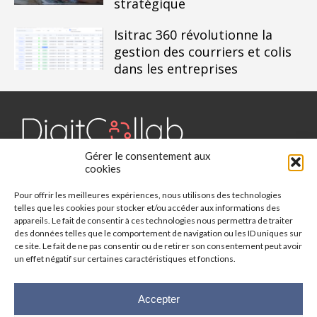
stratégique
Isitrac 360 révolutionne la
gestion des courriers et colis
dans les entreprises
Gérer le consentement aux
Digit Collab est un média dédié aux outils collaboratifs, retrouvez
cookies
des chroniques, des applications, l'actualité, des cas d'utilisation,
Pour offrir les meilleures expériences, nous utilisons des technologies
des études, des évènements, des livres blancs et les nominations
telles que les cookies pour stocker et/ou accéder aux informations des
du secteur. Retrouvez toutes les informations sur les innovations
appareils. Le fait de consentir à ces technologies nous permettra de traiter
des outils collaboratifs.
des données telles que le comportement de navigation ou les ID uniques sur
ce site. Le fait de ne pas consentir ou de retirer son consentement peut avoir
Vous cherchez quelque chose ?
un effet négatif sur certaines caractéristiques et fonctions.
Accepter