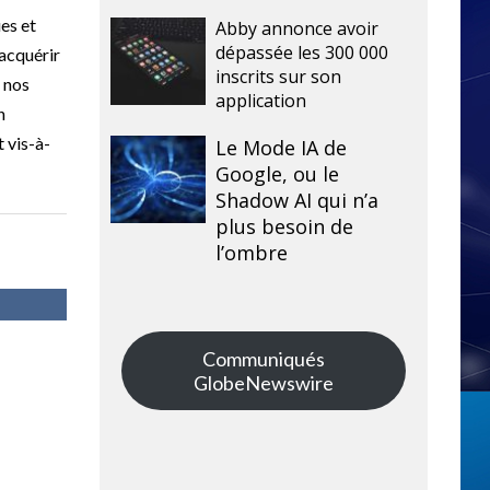
es et
Abby annonce avoir
dépassée les 300 000
 acquérir
inscrits sur son
à nos
application
n
 vis-à-
Le Mode IA de
Google, ou le
Shadow AI qui n’a
plus besoin de
l’ombre
Communiqués
GlobeNewswire