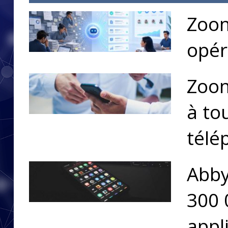
Zoom
opér
Zoom
à to
télé
Abby
300 
appl