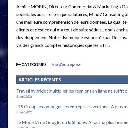
Achille MORIN, Directeur Commercial & Marketing « Dans 
sociétales aussi fortes que salutaires, Mind7 Consulting a
une meilleure compréhension de leurs données. La qualité est
clients et c’est ce qui m’a tout de suite séduit. Je suis en
développement. Notre dynamique est portée par l’incroyabl
vis des grands comptes historiques que les ETI. »
Vie d'entreprise
CATEGORIES
ARTICLES RÉCENTS
Travail hybride : multiplier les réunions en ligne ne suffit 
6 août 2026
ITS Group accompagne les entreprises vers une IA plus m
3 août 2026
Le Mode IA de Google, ou le Shadow AI qui n’a plus besoi
31 juillet 2026