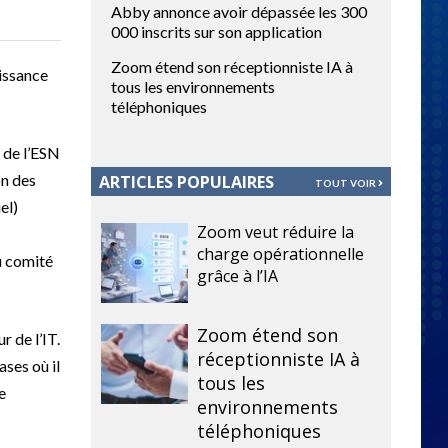
Abby annonce avoir dépassée les 300
000 inscrits sur son application
Zoom étend son réceptionniste IA à
issance
tous les environnements
téléphoniques
 de l’ESN
on des
ARTICLES POPULAIRES
TOUT VOIR
el)
Zoom veut réduire la
charge opérationnelle
u comité
grâce à l’IA
Zoom étend son
 de l’IT.
réceptionniste IA à
ses où il
tous les
e
environnements
téléphoniques