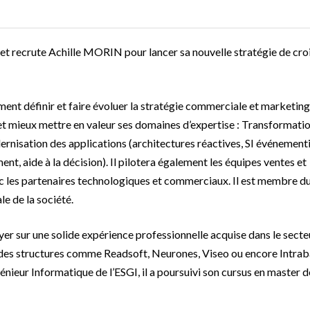
et recrute Achille MORIN pour lancer sa nouvelle stratégie de cro
nt définir et faire évoluer la stratégie commerciale et marketing
et mieux mettre en valeur ses domaines d’expertise : Transformati
dernisation des applications (architectures réactives, SI événementi
t, aide à la décision). Il pilotera également les équipes ventes et
vec les partenaires technologiques et commerciaux. Il est membre d
e de la société.
r sur une solide expérience professionnelle acquise dans le secteur
es structures comme Readsoft, Neurones, Viseo ou encore Intraba
nieur Informatique de l’ESGI, il a poursuivi son cursus en master d