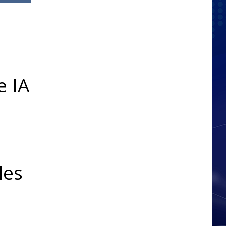
e IA
les