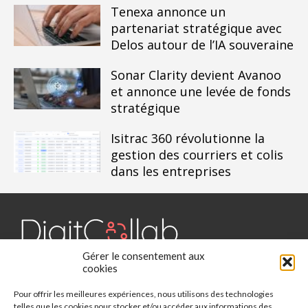
Tenexa annonce un
partenariat stratégique avec
Delos autour de l’IA souveraine
Sonar Clarity devient Avanoo
et annonce une levée de fonds
stratégique
Isitrac 360 révolutionne la
gestion des courriers et colis
dans les entreprises
Gérer le consentement aux
Digit Collab est un média dédié aux outils collaboratifs, retrouvez
cookies
des chroniques, des applications, l'actualité, des cas d'utilisation,
Pour offrir les meilleures expériences, nous utilisons des technologies
des études, des évènements, des livres blancs et les nominations
telles que les cookies pour stocker et/ou accéder aux informations des