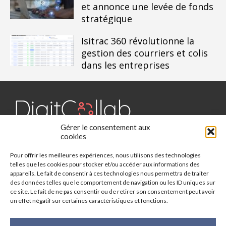
et annonce une levée de fonds
stratégique
Isitrac 360 révolutionne la
gestion des courriers et colis
dans les entreprises
Gérer le consentement aux
Digit Collab est un média dédié aux outils collaboratifs, retrouvez
cookies
des chroniques, des applications, l'actualité, des cas d'utilisation,
Pour offrir les meilleures expériences, nous utilisons des technologies
des études, des évènements, des livres blancs et les nominations
telles que les cookies pour stocker et/ou accéder aux informations des
du secteur. Retrouvez toutes les informations sur les innovations
appareils. Le fait de consentir à ces technologies nous permettra de traiter
des outils collaboratifs.
des données telles que le comportement de navigation ou les ID uniques sur
ce site. Le fait de ne pas consentir ou de retirer son consentement peut avoir
Vous cherchez quelque chose ?
un effet négatif sur certaines caractéristiques et fonctions.