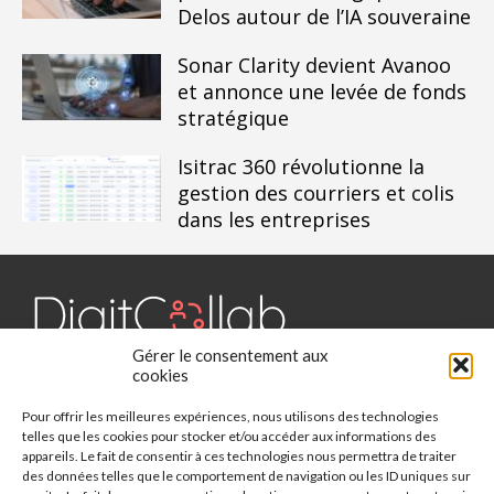
Delos autour de l’IA souveraine
Sonar Clarity devient Avanoo
et annonce une levée de fonds
stratégique
Isitrac 360 révolutionne la
gestion des courriers et colis
dans les entreprises
Gérer le consentement aux
Digit Collab est un média dédié aux outils collaboratifs, retrouvez
cookies
des chroniques, des applications, l'actualité, des cas d'utilisation,
Pour offrir les meilleures expériences, nous utilisons des technologies
des études, des évènements, des livres blancs et les nominations
telles que les cookies pour stocker et/ou accéder aux informations des
du secteur. Retrouvez toutes les informations sur les innovations
appareils. Le fait de consentir à ces technologies nous permettra de traiter
des outils collaboratifs.
des données telles que le comportement de navigation ou les ID uniques sur