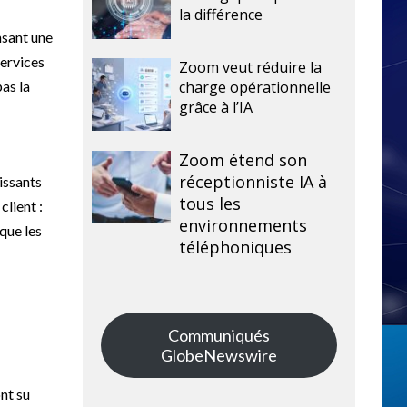
la différence
nsant une
services
Zoom veut réduire la
charge opérationnelle
pas la
grâce à l’IA
Zoom étend son
réceptionniste IA à
issants
tous les
client :
environnements
 que les
téléphoniques
Communiqués
GlobeNewswire
ont su