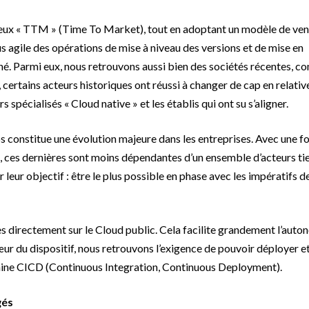
eux « TTM » (Time To Market), tout en adoptant un modèle de vent
 agile des opérations de mise à niveau des versions et de mise en
né. Parmi eux, nous retrouvons aussi bien des sociétés récentes, 
 certains acteurs historiques ont réussi à changer de cap en relati
 spécialisés « Cloud native » et les établis qui ont su s’aligner.
 constitue une évolution majeure dans les entreprises. Avec une f
, ces dernières sont moins dépendantes d’un ensemble d’acteurs ti
 leur objectif : être le plus possible en phase avec les impératifs d
ces directement sur le Cloud public. Cela facilite grandement l’aut
ur du dispositif, nous retrouvons l’exigence de pouvoir déployer e
chaine CICD (Continuous Integration, Continuous Deployment).
gés