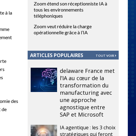
Zoom étend son réceptionniste IA à
tous les environnements
e à la
téléphoniques
Zoom veut réduire la charge
comme
opérationnelle grâce à l’IA
vement
ARTICLES POPULAIRES
TOUT VOIR
orte
ers
delaware France met
es
l’IA au cœur de la
transformation du
manufacturing avec
une approche
onomie des
agnostique entre
t de
SAP et Microsoft
IA agentique : les 3 choix
stratégiques qui feront