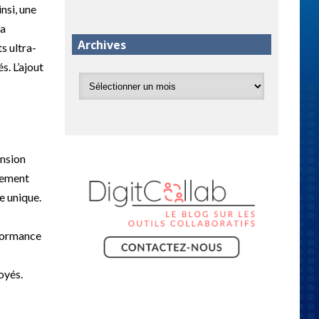
nsi, une
la
Archives
s ultra-
s. L’ajout
ension
itement
e unique.
rformance
oyés.