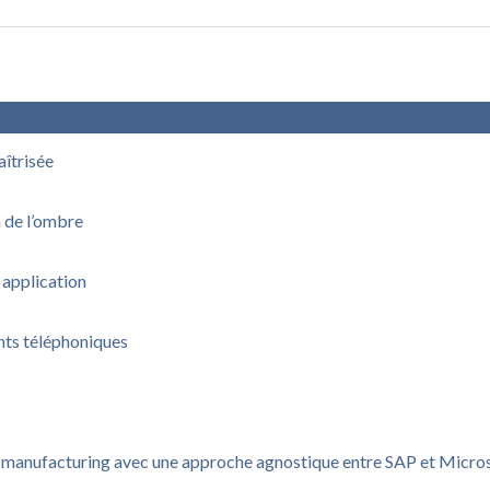
aîtrisée
n de l’ombre
 application
nts téléphoniques
u manufacturing avec une approche agnostique entre SAP et Micro