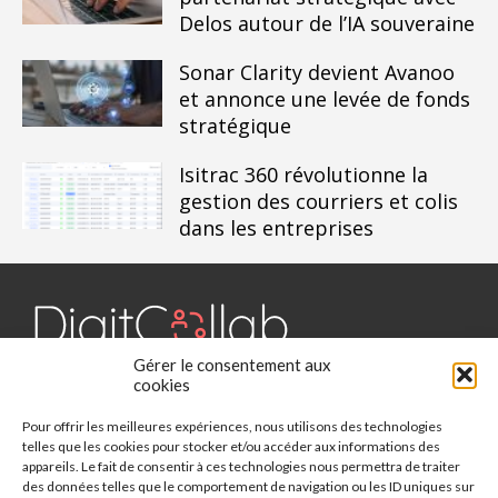
Delos autour de l’IA souveraine
Sonar Clarity devient Avanoo
et annonce une levée de fonds
stratégique
Isitrac 360 révolutionne la
gestion des courriers et colis
dans les entreprises
Gérer le consentement aux
Digit Collab est un média dédié aux outils collaboratifs, retrouvez
cookies
des chroniques, des applications, l'actualité, des cas d'utilisation,
Pour offrir les meilleures expériences, nous utilisons des technologies
des études, des évènements, des livres blancs et les nominations
telles que les cookies pour stocker et/ou accéder aux informations des
du secteur. Retrouvez toutes les informations sur les innovations
appareils. Le fait de consentir à ces technologies nous permettra de traiter
des outils collaboratifs.
des données telles que le comportement de navigation ou les ID uniques sur