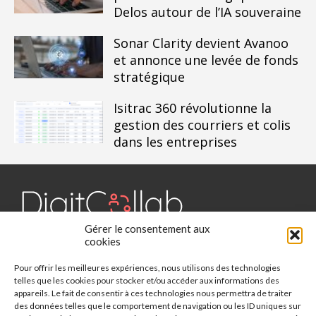
Delos autour de l’IA souveraine
Sonar Clarity devient Avanoo
et annonce une levée de fonds
stratégique
Isitrac 360 révolutionne la
gestion des courriers et colis
dans les entreprises
Gérer le consentement aux
Digit Collab est un média dédié aux outils collaboratifs, retrouvez
cookies
des chroniques, des applications, l'actualité, des cas d'utilisation,
Pour offrir les meilleures expériences, nous utilisons des technologies
des études, des évènements, des livres blancs et les nominations
telles que les cookies pour stocker et/ou accéder aux informations des
du secteur. Retrouvez toutes les informations sur les innovations
appareils. Le fait de consentir à ces technologies nous permettra de traiter
des outils collaboratifs.
des données telles que le comportement de navigation ou les ID uniques sur