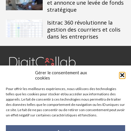
et annonce une levée de fonds
stratégique
Isitrac 360 révolutionne la
gestion des courriers et colis
dans les entreprises
Gérer le consentement aux
Digit Collab est un média dédié aux outils collaboratifs, retrouvez
cookies
des chroniques, des applications, l'actualité, des cas d'utilisation,
Pour offrir les meilleures expériences, nous utilisons des technologies
des études, des évènements, des livres blancs et les nominations
telles que les cookies pour stocker et/ou accéder aux informations des
du secteur. Retrouvez toutes les informations sur les innovations
appareils. Le fait de consentir à ces technologies nous permettra de traiter
des outils collaboratifs.
des données telles que le comportement de navigation ou les ID uniques sur
ce site. Le fait de ne pas consentir ou de retirer son consentement peut avoir
un effet négatif sur certaines caractéristiques et fonctions.
Vous cherchez quelque chose ?