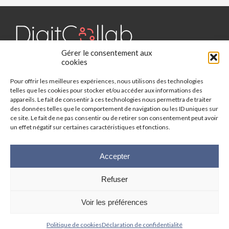
Gérer le consentement aux
Digit Collab est un média dédié aux outils collaboratifs, retrouvez
cookies
des chroniques, des applications, l'actualité, des cas d'utilisation,
Pour offrir les meilleures expériences, nous utilisons des technologies
des études, des évènements, des livres blancs et les nominations
telles que les cookies pour stocker et/ou accéder aux informations des
du secteur. Retrouvez toutes les informations sur les innovations
appareils. Le fait de consentir à ces technologies nous permettra de traiter
des outils collaboratifs.
des données telles que le comportement de navigation ou les ID uniques sur
ce site. Le fait de ne pas consentir ou de retirer son consentement peut avoir
Vous cherchez quelque chose ?
un effet négatif sur certaines caractéristiques et fonctions.
Accepter
Refuser
© 2025 Digit-Collab. Tous droits réservés.
Mentions Légales
-
Politique
Voir les préférences
de confidentialité
| Google reCAPTCHA :
Confidentialité
-
Conditions
|
Crédits photos
Unsplash
-
Freepik
Politique de cookies
Déclaration de confidentialité