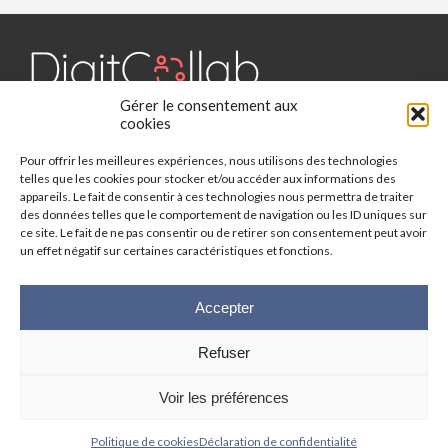
Gérer le consentement aux
Digit Collab est un média dédié aux outils collaboratifs, retrouvez
cookies
des chroniques, des applications, l'actualité, des cas d'utilisation,
Pour offrir les meilleures expériences, nous utilisons des technologies
des études, des évènements, des livres blancs et les nominations
telles que les cookies pour stocker et/ou accéder aux informations des
du secteur. Retrouvez toutes les informations sur les innovations
appareils. Le fait de consentir à ces technologies nous permettra de traiter
des outils collaboratifs.
des données telles que le comportement de navigation ou les ID uniques sur
ce site. Le fait de ne pas consentir ou de retirer son consentement peut avoir
Vous cherchez quelque chose ?
un effet négatif sur certaines caractéristiques et fonctions.
Accepter
Refuser
© 2025 Digit-Collab. Tous droits réservés.
Mentions Légales
-
Politique
Voir les préférences
de confidentialité
| Google reCAPTCHA :
Confidentialité
-
Conditions
|
Crédits photos
Unsplash
-
Freepik
Politique de cookies
Déclaration de confidentialité