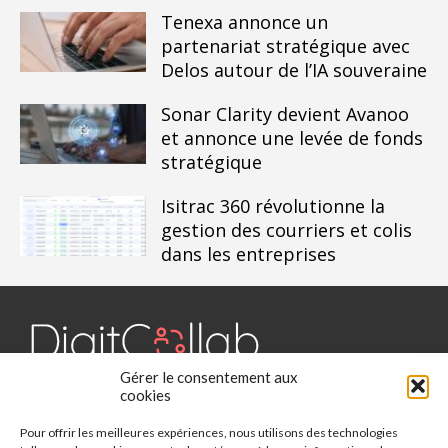
Tenexa annonce un
partenariat stratégique avec
Delos autour de l’IA souveraine
Sonar Clarity devient Avanoo
et annonce une levée de fonds
stratégique
Isitrac 360 révolutionne la
gestion des courriers et colis
dans les entreprises
Gérer le consentement aux
Digit Collab est un média dédié aux outils collaboratifs, retrouvez
cookies
des chroniques, des applications, l'actualité, des cas d'utilisation,
Pour offrir les meilleures expériences, nous utilisons des technologies
des études, des évènements, des livres blancs et les nominations