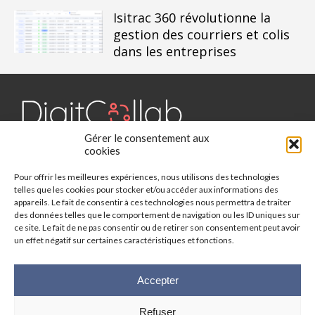
Isitrac 360 révolutionne la
gestion des courriers et colis
dans les entreprises
Gérer le consentement aux
Digit Collab est un média dédié aux outils collaboratifs, retrouvez
cookies
des chroniques, des applications, l'actualité, des cas d'utilisation,
Pour offrir les meilleures expériences, nous utilisons des technologies
des études, des évènements, des livres blancs et les nominations
telles que les cookies pour stocker et/ou accéder aux informations des
du secteur. Retrouvez toutes les informations sur les innovations
appareils. Le fait de consentir à ces technologies nous permettra de traiter
des outils collaboratifs.
des données telles que le comportement de navigation ou les ID uniques sur
ce site. Le fait de ne pas consentir ou de retirer son consentement peut avoir
un effet négatif sur certaines caractéristiques et fonctions.
Vous cherchez quelque chose ?
Accepter
Refuser