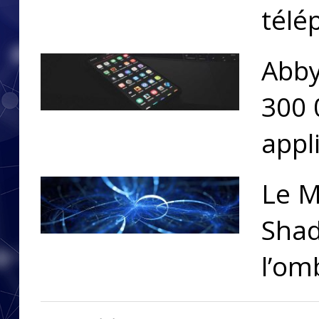
télé
Abby
300 
appl
Le M
Shad
l’om