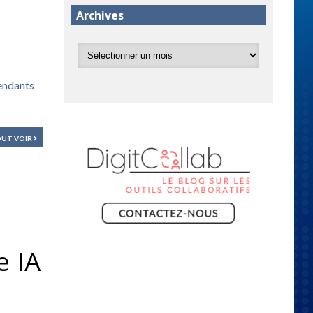
Archives
pendants
UT VOIR
e IA