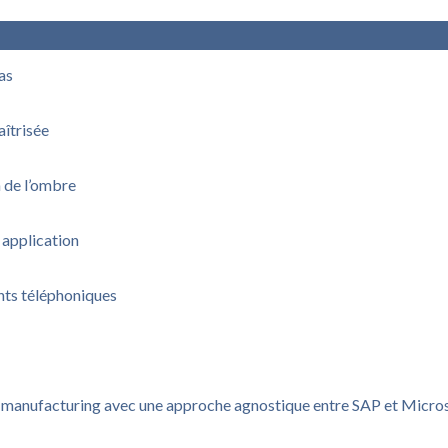
pas
aîtrisée
n de l’ombre
 application
nts téléphoniques
u manufacturing avec une approche agnostique entre SAP et Micro