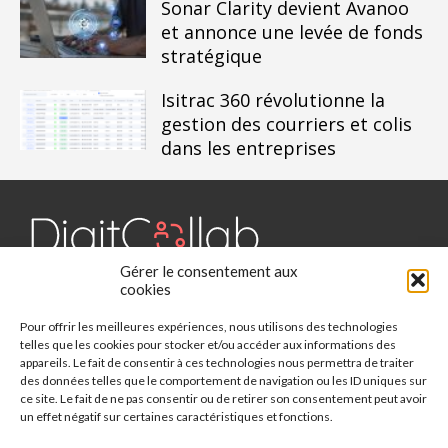
Sonar Clarity devient Avanoo
et annonce une levée de fonds
stratégique
Isitrac 360 révolutionne la
gestion des courriers et colis
dans les entreprises
Gérer le consentement aux
Digit Collab est un média dédié aux outils collaboratifs, retrouvez
cookies
des chroniques, des applications, l'actualité, des cas d'utilisation,
Pour offrir les meilleures expériences, nous utilisons des technologies
des études, des évènements, des livres blancs et les nominations
telles que les cookies pour stocker et/ou accéder aux informations des
du secteur. Retrouvez toutes les informations sur les innovations
appareils. Le fait de consentir à ces technologies nous permettra de traiter
des outils collaboratifs.
des données telles que le comportement de navigation ou les ID uniques sur
ce site. Le fait de ne pas consentir ou de retirer son consentement peut avoir
Vous cherchez quelque chose ?
un effet négatif sur certaines caractéristiques et fonctions.