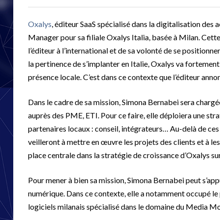
Oxalys
, éditeur SaaS spécialisé dans la digitalisation d
Manager pour sa filiale Oxalys Italia, basée à Milan. Cette
l’éditeur à l’international et de sa volonté de se position
la pertinence de s’implanter en Italie, Oxalys va forteme
présence locale. C’est dans ce contexte que l’éditeur ann
Dans le cadre de sa mission, Simona Bernabei sera chargée 
auprès des PME, ETI. Pour ce faire, elle déploiera une str
partenaires locaux : conseil, intégrateurs… Au-delà de ces 
veilleront à mettre en œuvre les projets des clients et à
place centrale dans la stratégie de croissance d’Oxalys su
Pour mener à bien sa mission, Simona Bernabei peut s’appu
numérique. Dans ce contexte, elle a notamment occupé l
logiciels milanais spécialisé dans le domaine du Media Mo