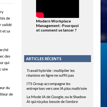
try
ités de
Modern Workplace
r validé
Management : Pourquoi
et comment se lancer ?
t et sa
marché
vec des
ARTICLES RÉCENTS
ur qui
c une
Travail hybride : multiplier les
réunions en ligne ne suffit pas
ITS Group accompagne les
teur du
entreprises vers une IA plus maîtrisée
iteur de
Le Mode IA de Google, ou le Shadow
AI qui n’a plus besoin de l’ombre