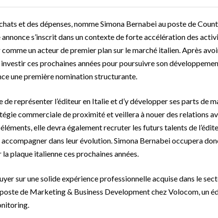
es achats et des dépenses, nomme Simona Bernabei au poste de Coun
 annonce s’inscrit dans un contexte de forte accélération des activ
ner comme un acteur de premier plan sur le marché italien. Après avoi
nt investir ces prochaines années pour poursuivre son développemen
once une première nomination structurante.
de représenter l’éditeur en Italie et d’y développer ses parts de 
atégie commerciale de proximité et veillera à nouer des relations a
éléments, elle devra également recruter les futurs talents de l’édite
 les accompagner dans leur évolution. Simona Bernabei occupera don
r la plaque italienne ces prochaines années.
yer sur une solide expérience professionnelle acquise dans le sec
e poste de Marketing & Business Development chez Volocom, un éd
nitoring.