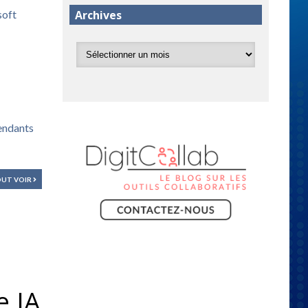
Archives
soft
pendants
UT VOIR
e IA