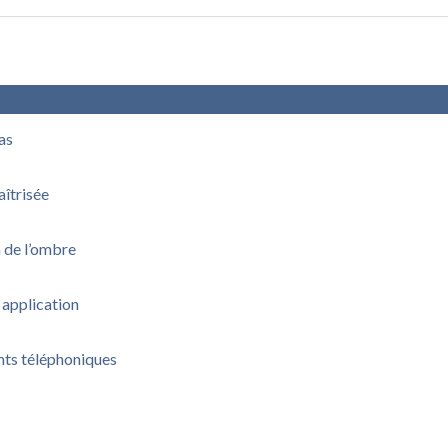
pas
aîtrisée
n de l’ombre
 application
nts téléphoniques