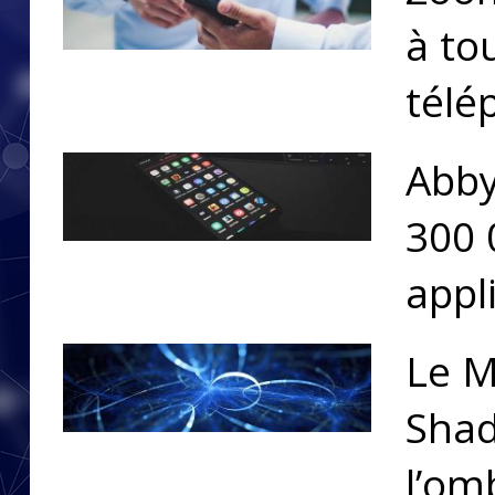
à to
télé
Abby
300 
appl
Le M
Shad
l’om