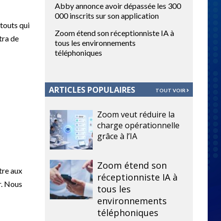
Abby annonce avoir dépassée les 300
000 inscrits sur son application
atouts qui
Zoom étend son réceptionniste IA à
tra de
tous les environnements
téléphoniques
ARTICLES POPULAIRES
TOUT VOIR
Zoom veut réduire la
charge opérationnelle
grâce à l’IA
Zoom étend son
tre aux
réceptionniste IA à
r. Nous
tous les
environnements
téléphoniques