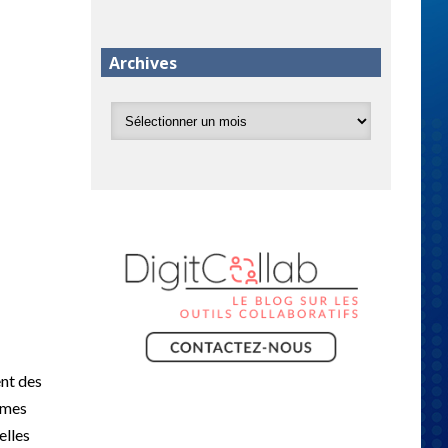
Archives
ent des
èmes
elles