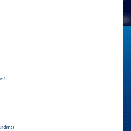
soft
pendants