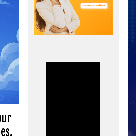
our
es,