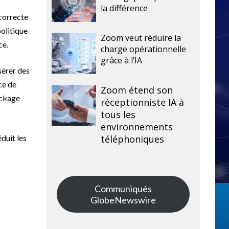
la différence
correcte
politique
Zoom veut réduire la
ce.
charge opérationnelle
grâce à l’IA
sérer des
ce de
Zoom étend son
ockage
réceptionniste IA à
tous les
environnements
duit les
téléphoniques
Communiqués
GlobeNewswire