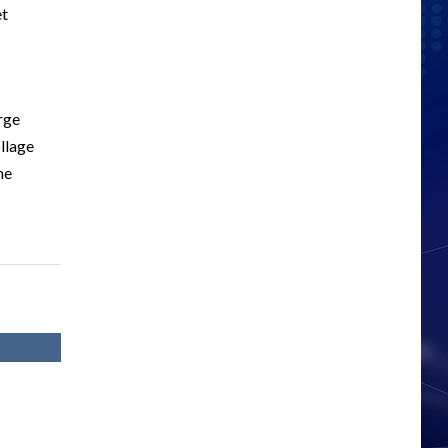
et
arge
ollage
ne