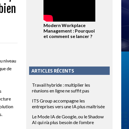
bien
Modern Workplace
Management : Pourquoi
et comment se lancer ?
au niveau
 que de
ARTICLES RÉCENTS
Travail hybride : multiplier les
réunions en ligne ne suffit pas
s
ecture
ITS Group accompagne les
solution
entreprises vers une IA plus maîtrisée
s.
Le Mode IA de Google, ou le Shadow
AI qui n’a plus besoin de l’ombre