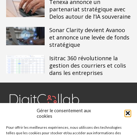
Tenexa annonce un
partenariat stratégique avec
Delos autour de l’IA souveraine
Sonar Clarity devient Avanoo
et annonce une levée de fonds
stratégique
Isitrac 360 révolutionne la
gestion des courriers et colis
dans les entreprises
Gérer le consentement aux
Digit Collab est un média dédié aux outils collaboratifs, retrouvez
cookies
des chroniques, des applications, l'actualité, des cas d'utilisation,
Pour offrir les meilleures expériences, nous utilisons des technologies
des études, des évènements, des livres blancs et les nominations
telles que les cookies pour stocker et/ou accéder aux informations des
du secteur. Retrouvez toutes les informations sur les innovations